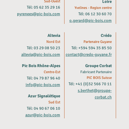
Sud-Ouest
Loire
Tél: 05 62 35 29 16
Yvelines - Region centre
pyrenees@pic-bois.com
Tél: 06 12 30 60 70
o.gerard@pic-bois.com
Altevia
Crédo
Nord Est
Partenaire Guyane
Tél: 03 29 08 50 23
Tél: +594 594 35 85 50
altevia@pic-bois.com
contact@credo-guyane.fr
Pic Bois Rhône-Alpes
Groupe Corbat
Centre-Est
Fabricant Partenaire
Tél: 04 79 87 96 40
PIC BOIS Suisse
Tél: +41 (0)32 566 70 11
info@pic-bois.com
s.berthet@groupe-
Azur Signalétique
corbat.ch
Sud Est
Tél: 04 90 67 06 10
azur@pic-bois.com