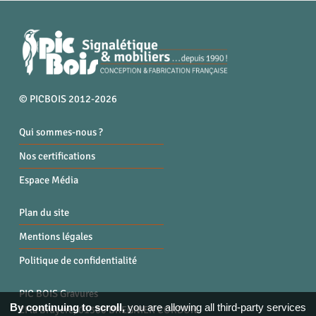
© PICBOIS 2012-2026
Qui sommes-nous ?
Nos certifications
Espace Média
Plan du site
Mentions légales
Politique de confidentialité
PIC BOIS Gravures
By continuing to scroll,
you are allowing all third-party services
ZI la Bruyère, 01300 BREGNIER CORDON