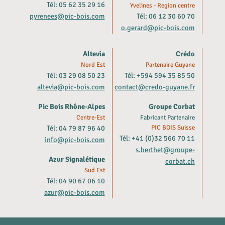
Tél: 05 62 35 29 16
Yvelines - Region centre
pyrenees@pic-bois.com
Tél: 06 12 30 60 70
o.gerard@pic-bois.com
Altevia
Crédo
Nord Est
Partenaire Guyane
Tél: 03 29 08 50 23
Tél: +594 594 35 85 50
altevia@pic-bois.com
contact@credo-guyane.fr
Pic Bois Rhône-Alpes
Groupe Corbat
Centre-Est
Fabricant Partenaire
Tél: 04 79 87 96 40
PIC BOIS Suisse
Tél: +41 (0)32 566 70 11
info@pic-bois.com
s.berthet@groupe-
Azur Signalétique
corbat.ch
Sud Est
Tél: 04 90 67 06 10
azur@pic-bois.com