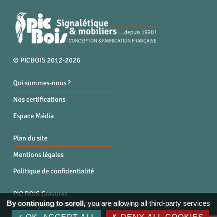
© PICBOIS 2012-2026
Qui sommes-nous ?
Nos certifications
Espace Média
Plan du site
Mentions légales
Politique de confidentialité
PIC BOIS Gravures
By continuing to scroll,
you are allowing all third-party services
ZI la Bruyère, 01300 BREGNIER CORDON
Tél. : 04 79 87 96 40