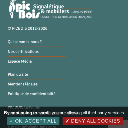
© PICBOIS 2012-2026
Qui sommes-nous ?
Nos certifications
Espace Média
Plan du site
Mentions légales
Politique de confidentialité
PIC BOIS Gravures
By continuing to scroll,
you are allowing all third-party services
ZI la Bruyère, 01300 BREGNIER CORDON
Tél. : 04 79 87 96 40
OK, ACCEPT ALL
DENY ALL COOKIES
e-mail :
info@pic-bois.com