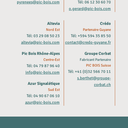
pyrenees@pic-bois.com
Tél: 06 12 30 60 70
o.gerard@pic-bois.com
Altevia
Crédo
Nord Est
Partenaire Guyane
Tél: 03 29 08 50 23
Tél: +594 594 35 85 50
altevia@pic-bois.com
contact@credo-guyane.fr
Pic Bois Rhône-Alpes
Groupe Corbat
Centre-Est
Fabricant Partenaire
Tél: 04 79 87 96 40
PIC BOIS Suisse
Tél: +41 (0)32 566 70 11
info@pic-bois.com
s.berthet@groupe-
Azur Signalétique
corbat.ch
Sud Est
Tél: 04 90 67 06 10
azur@pic-bois.com