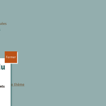
uées
s
Fermer
du
es
r le même thème
nts