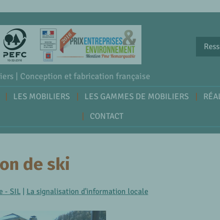
Ress
iers | Conception et fabrication française
LES MOBILIERS
LES GAMMES DE MOBILIERS
RÉA
CONTACT
ion de ski
e - SIL
|
La signalisation d'information locale