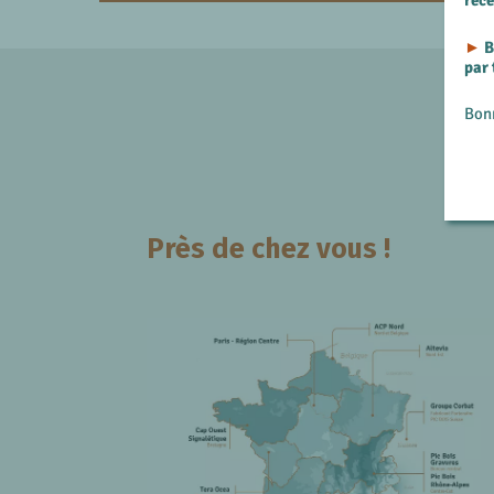
rec
►
B
par
Bon
Près de chez vous !