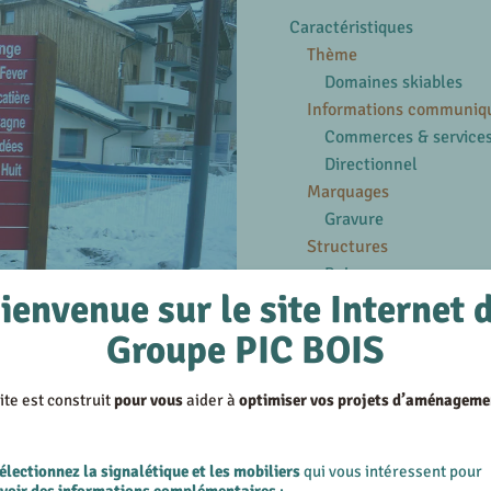
Caractéristiques
Thème
Domaines skiables
Informations communiq
Commerces & service
Directionnel
Marquages
Gravure
Structures
Bois
ienvenue sur le site Internet 
En savoir plus
Groupe PIC BOIS
Voir les produits similair
Voir les réalisations su
ite est construit
pour vous
aider à
optimiser vos projets d’aménageme
électionnez la signalétique et les mobiliers
qui vous intéressent pour