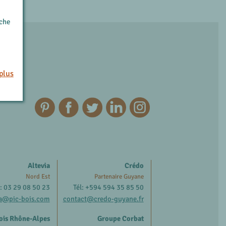
rche
plus
Altevia
Crédo
Nord Est
Partenaire Guyane
l: 03 29 08 50 23
Tél: +594 594 35 85 50
ia@pic-bois.com
contact@credo-guyane.fr
ois Rhône-Alpes
Groupe Corbat