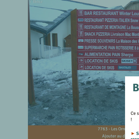
B
Ce s
!
7763 - Les Orres - 05
►
S
Ajouter au devis