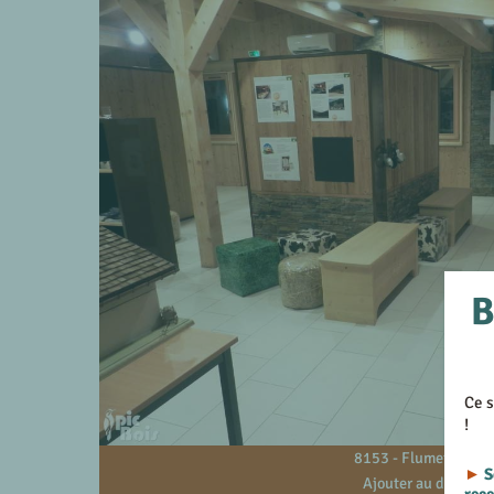
B
Ce s
!
8153 - Flumet - 73
►
S
Ajouter au devis