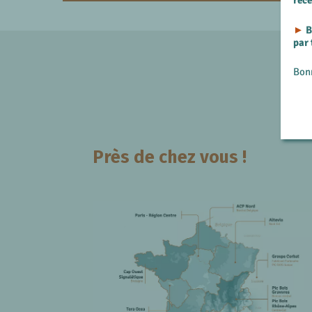
rec
►
B
par
Bon
Près de chez vous !