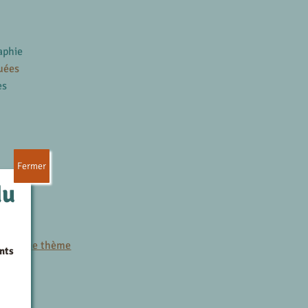
aphie
uées
es
Fermer
du
es
r le même thème
nts