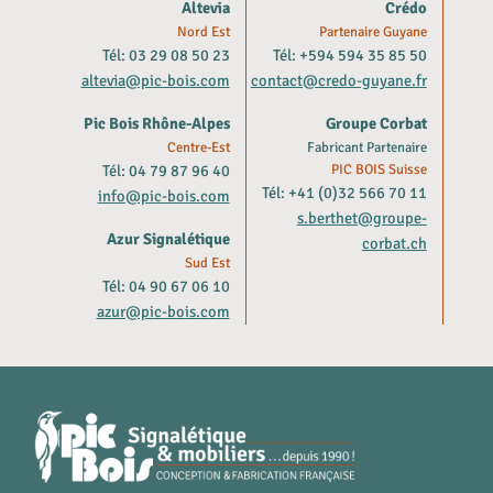
Altevia
Crédo
Nord Est
Partenaire Guyane
Tél: 03 29 08 50 23
Tél: +594 594 35 85 50
altevia@pic-bois.com
contact@credo-guyane.fr
Pic Bois Rhône-Alpes
Groupe Corbat
Centre-Est
Fabricant Partenaire
Tél: 04 79 87 96 40
PIC BOIS Suisse
Tél: +41 (0)32 566 70 11
info@pic-bois.com
s.berthet@groupe-
Azur Signalétique
corbat.ch
Sud Est
Tél: 04 90 67 06 10
azur@pic-bois.com