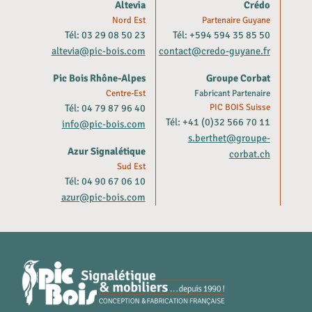
Altevia
Crédo
Nord Est
Partenaire Guyane
Tél: 03 29 08 50 23
Tél: +594 594 35 85 50
altevia@pic-bois.com
contact@credo-guyane.fr
Pic Bois Rhône-Alpes
Groupe Corbat
Centre-Est
Fabricant Partenaire
Tél: 04 79 87 96 40
PIC BOIS Suisse
Tél: +41 (0)32 566 70 11
info@pic-bois.com
s.berthet@groupe-
Azur Signalétique
corbat.ch
Sud Est
Tél: 04 90 67 06 10
azur@pic-bois.com