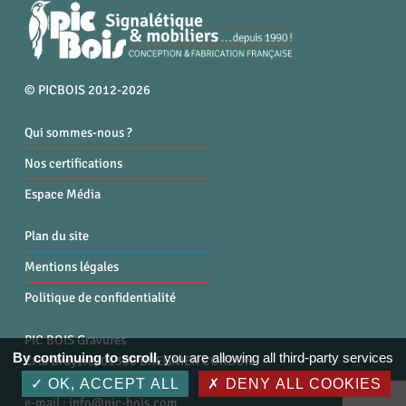
© PICBOIS 2012-2026
Qui sommes-nous ?
Nos certifications
Espace Média
Plan du site
Mentions légales
Politique de confidentialité
PIC BOIS Gravures
By continuing to scroll,
you are allowing all third-party services
ZI la Bruyère, 01300 BREGNIER CORDON
Tél. : 04 79 87 96 40
OK, ACCEPT ALL
DENY ALL COOKIES
e-mail :
info@pic-bois.com