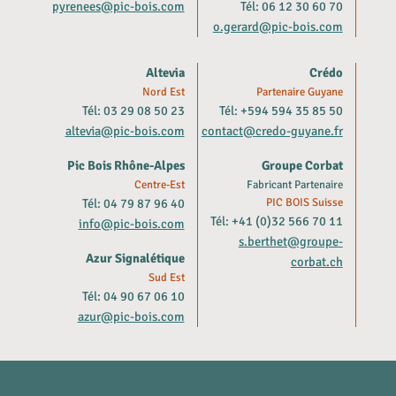
pyrenees@pic-bois.com
Tél: 06 12 30 60 70
o.gerard@pic-bois.com
Altevia
Crédo
Nord Est
Partenaire Guyane
Tél: 03 29 08 50 23
Tél: +594 594 35 85 50
altevia@pic-bois.com
contact@credo-guyane.fr
Pic Bois Rhône-Alpes
Groupe Corbat
Centre-Est
Fabricant Partenaire
Tél: 04 79 87 96 40
PIC BOIS Suisse
Tél: +41 (0)32 566 70 11
info@pic-bois.com
s.berthet@groupe-
Azur Signalétique
corbat.ch
Sud Est
Tél: 04 90 67 06 10
azur@pic-bois.com