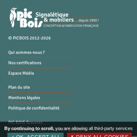
© PICBOIS 2012-2026
Qui sommes-nous ?
Nos certifications
Espace Média
Plan du site
Mentions légales
Politique de confidentialité
PIC BOIS Gravures
By continuing to scroll,
you are allowing all third-party services
ZI la Bruyère, 01300 BREGNIER CORDON
Tél. : 04 79 87 96 40