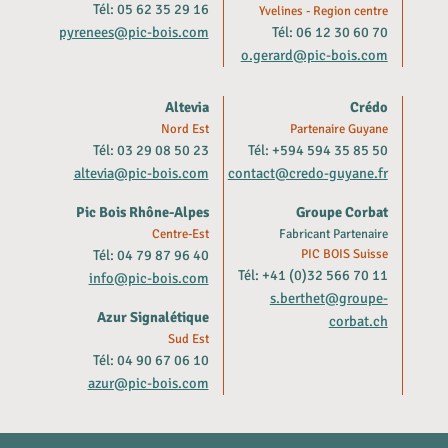
Tél: 05 62 35 29 16
Yvelines - Region centre
pyrenees@pic-bois.com
Tél: 06 12 30 60 70
o.gerard@pic-bois.com
Altevia
Crédo
Nord Est
Partenaire Guyane
Tél: 03 29 08 50 23
Tél: +594 594 35 85 50
altevia@pic-bois.com
contact@credo-guyane.fr
Pic Bois Rhône-Alpes
Groupe Corbat
Centre-Est
Fabricant Partenaire
Tél: 04 79 87 96 40
PIC BOIS Suisse
Tél: +41 (0)32 566 70 11
info@pic-bois.com
s.berthet@groupe-
Azur Signalétique
corbat.ch
Sud Est
Tél: 04 90 67 06 10
azur@pic-bois.com