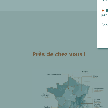
rec
►
B
par
Bon
Près de chez vous !