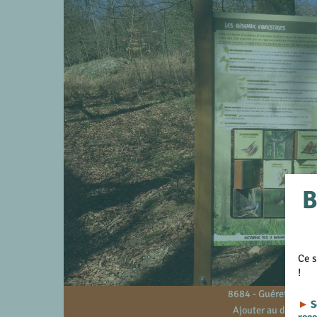
B
Ce s
!
8684 - Guéret - 23
►
S
Ajouter au devis