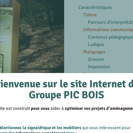
Caractéristiques
Thème
Parcours d'interprétat
Informations communiq
Contenus pédagogiqu
Ludique
Marquages
Gravure
Impression
Structures
ienvenue sur le site Internet 
Bois
Groupe PIC BOIS
En savoir plus
Voir les produits similair
ite est construit
pour vous
aider à
optimiser vos projets d’aménageme
Voir les réalisations su
électionnez la signalétique et les mobiliers
qui vous intéressent pour