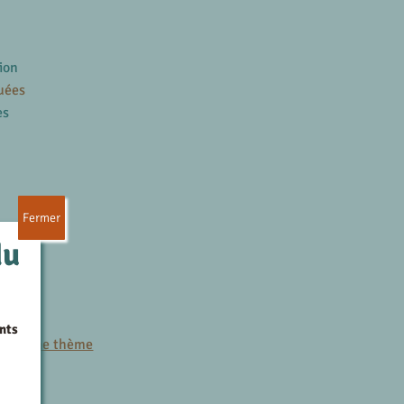
ion
uées
es
Fermer
du
es
nts
r le même thème