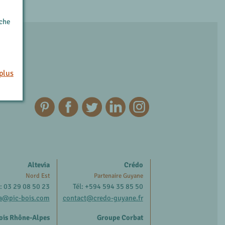
rche
plus
Altevia
Crédo
Nord Est
Partenaire Guyane
l: 03 29 08 50 23
Tél: +594 594 35 85 50
ia@pic-bois.com
contact@credo-guyane.fr
ois Rhône-Alpes
Groupe Corbat