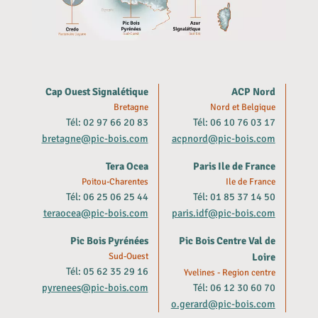
Cap Ouest Signalétique
ACP Nord
Bretagne
Nord et Belgique
Tél: 02 97 66 20 83
Tél: 06 10 76 03 17
bretagne@pic-bois.com
acpnord@pic-bois.com
Tera Ocea
Paris Ile de France
Poitou-Charentes
Ile de France
Tél: 06 25 06 25 44
Tél: 01 85 37 14 50
teraocea@pic-bois.com
paris.idf@pic-bois.com
Pic Bois Pyrénées
Pic Bois Centre Val de
Sud-Ouest
Loire
Tél: 05 62 35 29 16
Yvelines - Region centre
pyrenees@pic-bois.com
Tél: 06 12 30 60 70
o.gerard@pic-bois.com