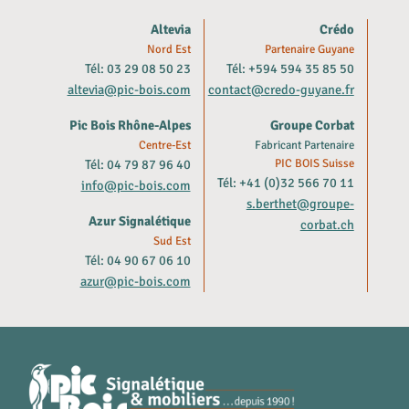
Altevia
Crédo
Nord Est
Partenaire Guyane
Tél: 03 29 08 50 23
Tél: +594 594 35 85 50
altevia@pic-bois.com
contact@credo-guyane.fr
Pic Bois Rhône-Alpes
Groupe Corbat
Centre-Est
Fabricant Partenaire
Tél: 04 79 87 96 40
PIC BOIS Suisse
Tél: +41 (0)32 566 70 11
info@pic-bois.com
s.berthet@groupe-
Azur Signalétique
corbat.ch
Sud Est
Tél: 04 90 67 06 10
azur@pic-bois.com