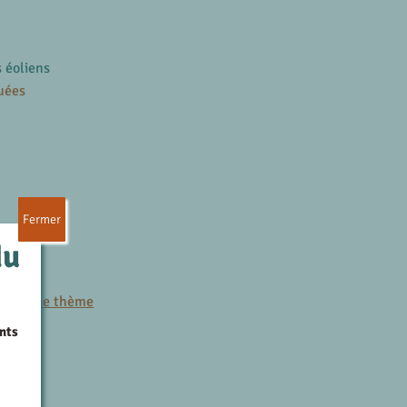
s éoliens
uées
Fermer
du
es
r le même thème
nts