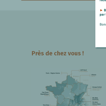
rec
►
B
par
Bon
Près de chez vous !