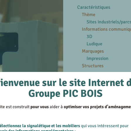
Caractéristiques
Thème
Sites industriels/parc
Informations communiq
3D
Ludique
Marquages
Impression
Structures
ienvenue sur le site Internet 
En savoir plus
Voir les produits similair
Groupe PIC BOIS
Voir les réalisations su
ite est construit
pour vous
aider à
optimiser vos projets d’aménageme
électionnez la signalétique et les mobiliers
qui vous intéressent pour