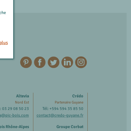
rche
plus
Altevia
Crédo
Nord Est
Partenaire Guyane
l: 03 29 08 50 23
Tél: +594 594 35 85 50
ia@pic-bois.com
contact@credo-guyane.fr
ois Rhône-Alpes
Groupe Corbat