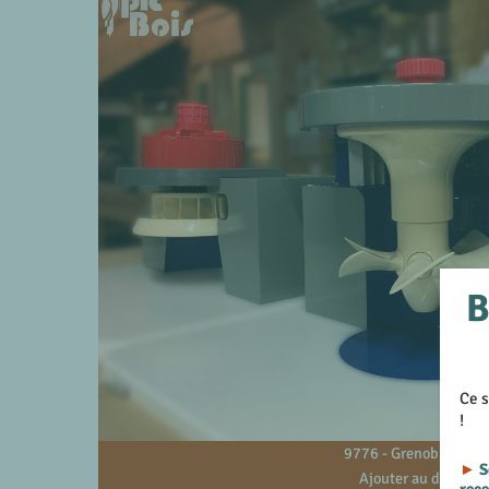
B
Ce s
!
9776 - Grenoble - 38
►
S
Ajouter au devis