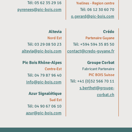
Tél: 05 62 35 29 16
Yvelines - Region centre
pyrenees@pic-bois.com
Tél: 06 12 30 60 70
o.gerard@pic-bois.com
Altevia
Crédo
Nord Est
Partenaire Guyane
Tél: 03 29 08 50 23
Tél: +594 594 35 85 50
altevia@pic-bois.com
contact@credo-guyane.fr
Pic Bois Rhône-Alpes
Groupe Corbat
Centre-Est
Fabricant Partenaire
Tél: 04 79 87 96 40
PIC BOIS Suisse
Tél: +41 (0)32 566 70 11
info@pic-bois.com
s.berthet@groupe-
Azur Signalétique
corbat.ch
Sud Est
Tél: 04 90 67 06 10
azur@pic-bois.com