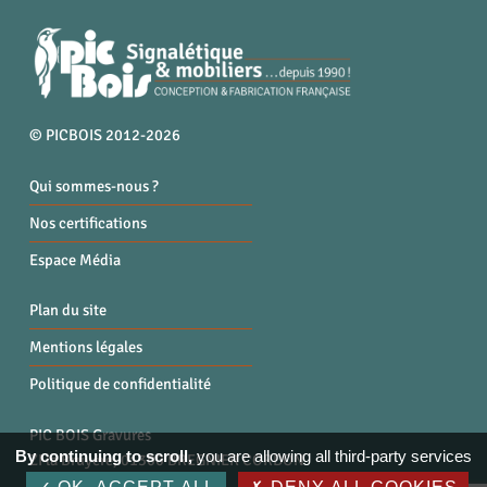
© PICBOIS 2012-2026
Qui sommes-nous ?
Nos certifications
Espace Média
Plan du site
Mentions légales
Politique de confidentialité
PIC BOIS Gravures
By continuing to scroll,
you are allowing all third-party services
ZI la Bruyère, 01300 BREGNIER CORDON
Tél. : 04 79 87 96 40