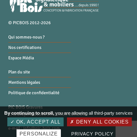
© PICBOIS 2012-2026
Qui sommes-nous ?
Nos certifications
Espace Média
Plan du site
Mentions légales
Politique de confidentialité
PIC BOIS Gravures
By continuing to scroll,
you are allowing all third-party services
ZI la Bruyère, 01300 BREGNIER CORDON
Tél. : 04 79 87 96 40
OK, ACCEPT ALL
DENY ALL COOKIES
e-mail :
info@pic-bois.com
PERSONALIZE
PRIVACY POLICY