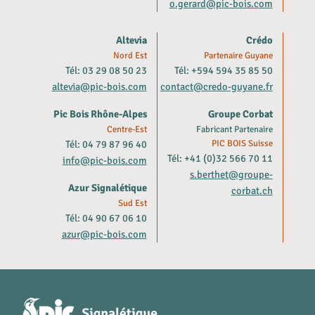
o.gerard@pic-bois.com
Altevia
Crédo
Nord Est
Partenaire Guyane
Tél: 03 29 08 50 23
Tél: +594 594 35 85 50
altevia@pic-bois.com
contact@credo-guyane.fr
Pic Bois Rhône-Alpes
Groupe Corbat
Centre-Est
Fabricant Partenaire
Tél: 04 79 87 96 40
PIC BOIS Suisse
Tél: +41 (0)32 566 70 11
info@pic-bois.com
s.berthet@groupe-
Azur Signalétique
corbat.ch
Sud Est
Tél: 04 90 67 06 10
azur@pic-bois.com