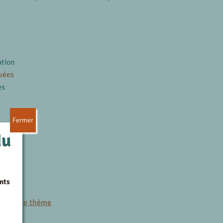
ation
uées
es
Fermer
du
nts
es
r le même thème