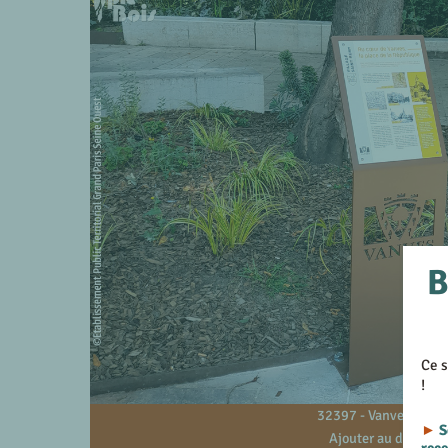
B
Ce s
!
32397 - Vanves - 92
►
S
Ajouter au devis