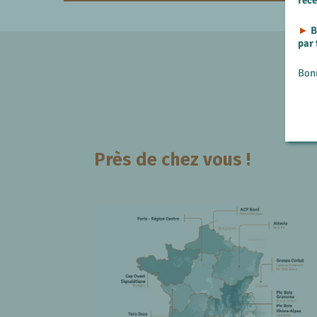
rec
►
B
par
Bon
Près de chez vous !