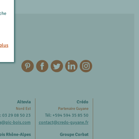
rche
plus
Altevia
Crédo
Nord Est
Partenaire Guyane
l: 03 29 08 50 23
Tél: +594 594 35 85 50
ia@pic-bois.com
contact@credo-guyane.fr
ois Rhône-Alpes
Groupe Corbat