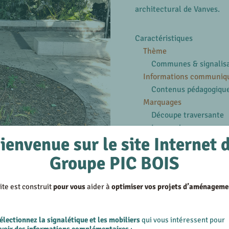
architectural de Vanves.
Caractéristiques
Thème
Communes & signalis
Informations communiq
Contenus pédagogiqu
Marquages
Découpe traversante
Impression
ienvenue sur le site Internet 
Structures
Métal
Groupe PIC BOIS
En savoir plus
ite est construit
pour vous
aider à
optimiser vos projets d’aménageme
Voir les produits similair
Voir les réalisations su
électionnez la signalétique et les mobiliers
qui vous intéressent pour