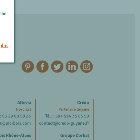
rche
plus
Altevia
Crédo
Nord Est
Partenaire Guyane
l: 03 29 08 50 23
Tél: +594 594 35 85 50
ia@pic-bois.com
contact@credo-guyane.fr
ois Rhône-Alpes
Groupe Corbat