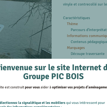
vinyle et contrecollé sur l
Caractéristiques
Thème
Parcours d'interprétat
Informations communiq
Contenus pédagogiqu
Marquages
Découpe traversante
Impression
ienvenue sur le site Internet 
Structures
Métal
Groupe PIC BOIS
En savoir plus
ite est construit
pour vous
aider à
optimiser vos projets d’aménageme
Voir les produits similair
Voir les réalisations su
électionnez la signalétique et les mobiliers
qui vous intéressent pour