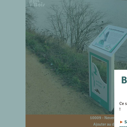
B
Ce s
!
10009 - Nevers - 58
►
S
Ajouter au devis