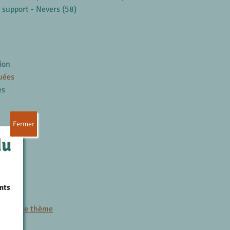
e support - Nevers (58)
ion
uées
es
Fermer
du
nts
es
r le même thème