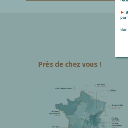
rec
►
B
par
Bon
Près de chez vous !