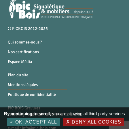
© PICBOIS 2012-2026
Qui sommes-nous ?
Nos certifications
Espace Média
Plan du site
Mentions légales
Politique de confidentialité
PIC BOIS Gravures
By continuing to scroll,
you are allowing all third-party services
ZI la Bruyère, 01300 BREGNIER CORDON
Tél. : 04 79 87 96 40
OK, ACCEPT ALL
DENY ALL COOKIES
e-mail :
info@pic-bois.com