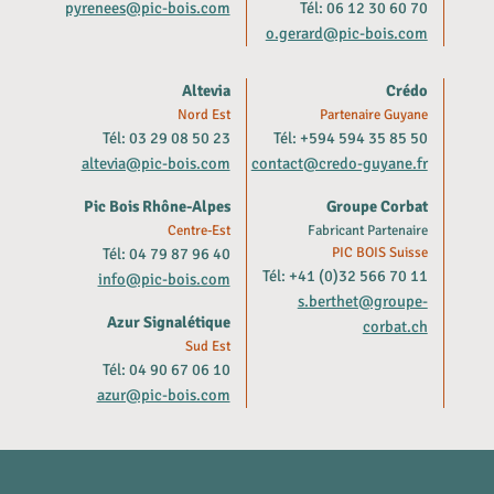
pyrenees@pic-bois.com
Tél: 06 12 30 60 70
o.gerard@pic-bois.com
Altevia
Crédo
Nord Est
Partenaire Guyane
Tél: 03 29 08 50 23
Tél: +594 594 35 85 50
altevia@pic-bois.com
contact@credo-guyane.fr
Pic Bois Rhône-Alpes
Groupe Corbat
Centre-Est
Fabricant Partenaire
Tél: 04 79 87 96 40
PIC BOIS Suisse
Tél: +41 (0)32 566 70 11
info@pic-bois.com
s.berthet@groupe-
Azur Signalétique
corbat.ch
Sud Est
Tél: 04 90 67 06 10
azur@pic-bois.com