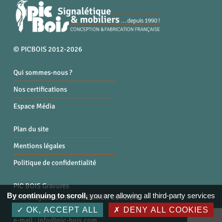
© PICBOIS 2012-2026
Qui sommes-nous ?
Nos certifications
Espace Média
Plan du site
Mentions légales
Politique de confidentialité
PIC BOIS Gravures
By continuing to scroll,
you are allowing all third-party services
ZI la Bruyère, 01300 BREGNIER CORDON
Tél. : 04 79 87 96 40
OK, ACCEPT ALL
DENY ALL COOKIES
e-mail :
info@pic-bois.com