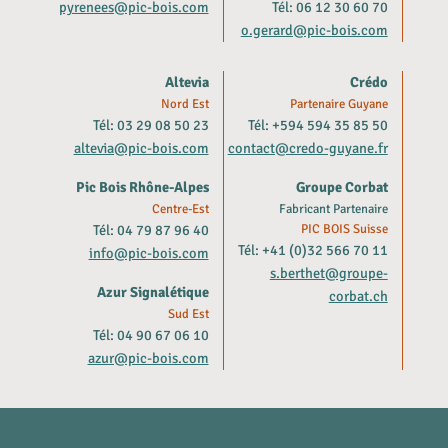
pyrenees@pic-bois.com
Tél: 06 12 30 60 70
o.gerard@pic-bois.com
Altevia
Crédo
Nord Est
Partenaire Guyane
Tél: 03 29 08 50 23
Tél: +594 594 35 85 50
altevia@pic-bois.com
contact@credo-guyane.fr
Pic Bois Rhône-Alpes
Groupe Corbat
Centre-Est
Fabricant Partenaire
Tél: 04 79 87 96 40
PIC BOIS Suisse
Tél: +41 (0)32 566 70 11
info@pic-bois.com
s.berthet@groupe-
Azur Signalétique
corbat.ch
Sud Est
Tél: 04 90 67 06 10
azur@pic-bois.com