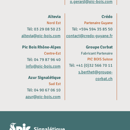
o.gerard@pic-bois.com
Altevia
Crédo
Nord Est
Partenaire Guyane
Tél: 03 29 08 50 23
Tél: +594 594 35 85 50
altevia@pic-bois.com
contact@credo-guyane.fr
Pic Bois Rhône-Alpes
Groupe Corbat
Centre-Est
Fabricant Partenaire
Tél: 04 79 87 96 40
PIC BOIS Suisse
Tél: +41 (0)32 566 70 11
info@pic-bois.com
s.berthet@groupe-
Azur Signalétique
corbat.ch
Sud Est
Tél: 04 90 67 06 10
azur@pic-bois.com