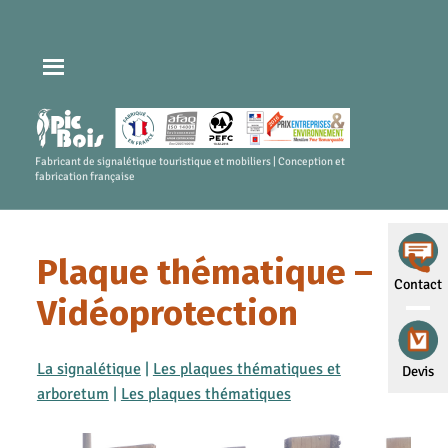
Fabricant de signalétique touristique et mobiliers | Conception et
fabrication française
Plaque thématique –
Contact
Vidéoprotection
La signalétique
|
Les plaques thématiques et
Devis
arboretum
|
Les plaques thématiques