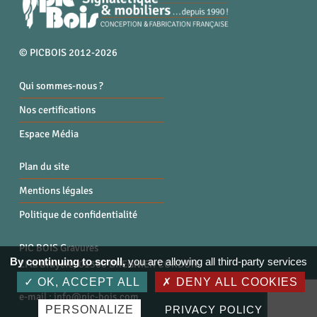
© PICBOIS 2012-2026
Qui sommes-nous ?
Nos certifications
Espace Média
Plan du site
Mentions légales
Politique de confidentialité
PIC BOIS Gravures
By continuing to scroll,
you are allowing all third-party services
ZI la Bruyère, 01300 BREGNIER CORDON
Tél. : 04 79 87 96 40
OK, ACCEPT ALL
DENY ALL COOKIES
e-mail :
info@pic-bois.com
PERSONALIZE
PRIVACY POLICY