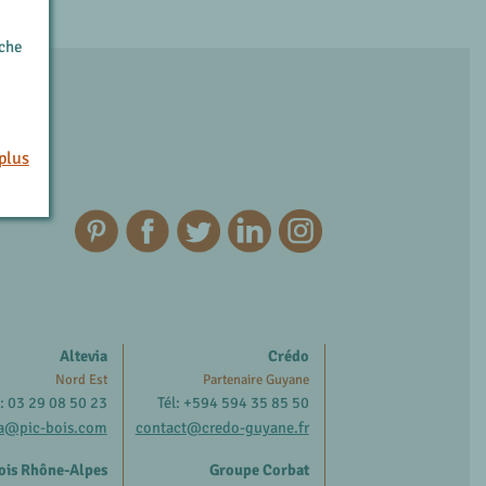
rche
plus
Altevia
Crédo
Nord Est
Partenaire Guyane
l: 03 29 08 50 23
Tél: +594 594 35 85 50
ia@pic-bois.com
contact@credo-guyane.fr
ois Rhône-Alpes
Groupe Corbat