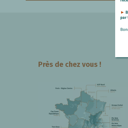
rec
►
B
par
Bon
Près de chez vous !