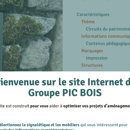
Caractéristiques
Thème
Circuits du patrimoin
Informations communiq
Contenus pédagogiqu
Marquages
Impression
Structures
ienvenue sur le site Internet 
En savoir plus
Voir les produits similair
Groupe PIC BOIS
Voir les réalisations su
ite est construit
pour vous
aider à
optimiser vos projets d’aménageme
 82
électionnez la signalétique et les mobiliers
qui vous intéressent pour