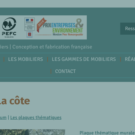
Ress
iers | Conception et fabrication française
LES MOBILIERS
LES GAMMES DE MOBILIERS
RÉA
CONTACT
a côte
tum
|
Les plaques thématiques
Plaque thématique murale p