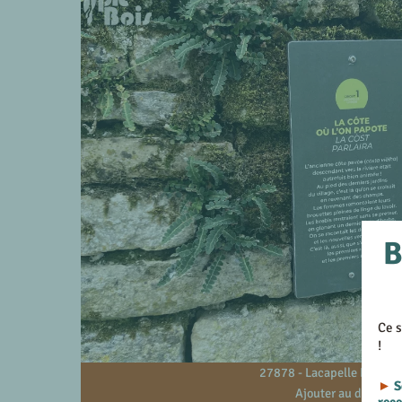
B
Ce s
!
27878 - Lacapelle Livron -
►
S
Ajouter au devis