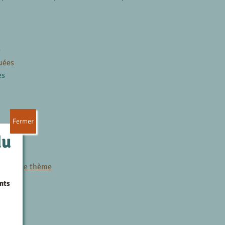
e
uées
es
Fermer
du
es
r le même thème
nts