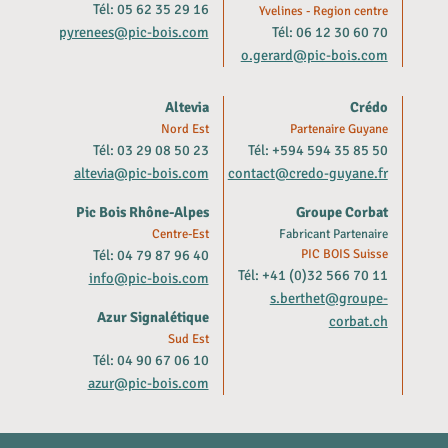
Tél: 05 62 35 29 16
Yvelines - Region centre
pyrenees@pic-bois.com
Tél: 06 12 30 60 70
o.gerard@pic-bois.com
Altevia
Crédo
Nord Est
Partenaire Guyane
Tél: 03 29 08 50 23
Tél: +594 594 35 85 50
altevia@pic-bois.com
contact@credo-guyane.fr
Pic Bois Rhône-Alpes
Groupe Corbat
Centre-Est
Fabricant Partenaire
Tél: 04 79 87 96 40
PIC BOIS Suisse
Tél: +41 (0)32 566 70 11
info@pic-bois.com
s.berthet@groupe-
Azur Signalétique
corbat.ch
Sud Est
Tél: 04 90 67 06 10
azur@pic-bois.com