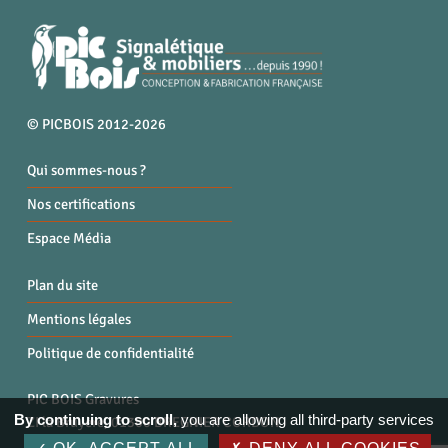
© PICBOIS 2012-2026
Qui sommes-nous ?
Nos certifications
Espace Média
Plan du site
Mentions légales
Politique de confidentialité
PIC BOIS Gravures
By continuing to scroll,
you are allowing all third-party services
ZI la Bruyère, 01300 BREGNIER CORDON
Tél. : 04 79 87 96 40