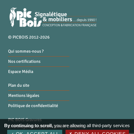
© PICBOIS 2012-2026
Qui sommes-nous ?
Nos certifications
Espace Média
Plan du site
Mentions légales
Politique de confidentialité
PIC BOIS Gravures
By continuing to scroll,
you are allowing all third-party services
ZI la Bruyère, 01300 BREGNIER CORDON
Tél. : 04 79 87 96 40