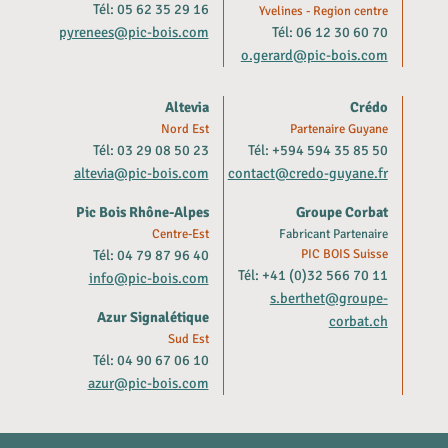
Tél: 05 62 35 29 16
Yvelines - Region centre
pyrenees@pic-bois.com
Tél: 06 12 30 60 70
o.gerard@pic-bois.com
Altevia
Crédo
Nord Est
Partenaire Guyane
Tél: 03 29 08 50 23
Tél: +594 594 35 85 50
altevia@pic-bois.com
contact@credo-guyane.fr
Pic Bois Rhône-Alpes
Groupe Corbat
Centre-Est
Fabricant Partenaire
Tél: 04 79 87 96 40
PIC BOIS Suisse
Tél: +41 (0)32 566 70 11
info@pic-bois.com
s.berthet@groupe-
Azur Signalétique
corbat.ch
Sud Est
Tél: 04 90 67 06 10
azur@pic-bois.com