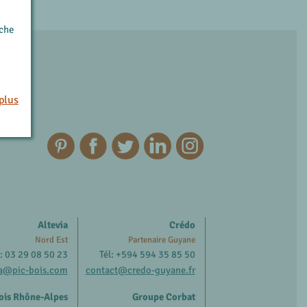
rche
plus
Altevia
Crédo
Nord Est
Partenaire Guyane
l: 03 29 08 50 23
Tél: +594 594 35 85 50
ia@pic-bois.com
contact@credo-guyane.fr
ois Rhône-Alpes
Groupe Corbat