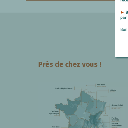
rec
►
B
par
Bon
Près de chez vous !