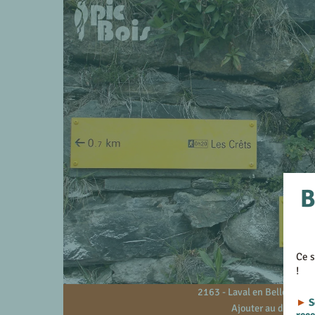
B
Ce s
!
2163 - Laval en Belledonne
►
S
Ajouter au devis