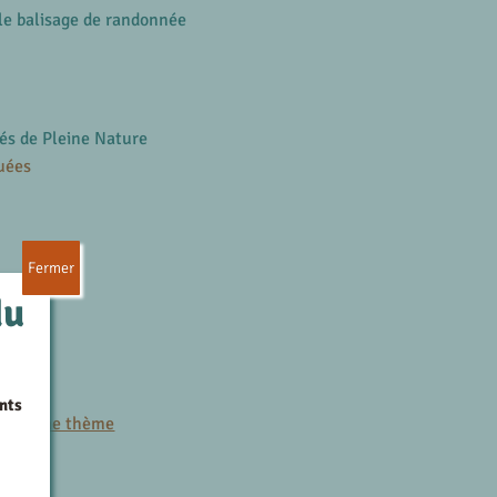
le balisage de randonnée
és de Pleine Nature
uées
Fermer
du
es
nts
r le même thème