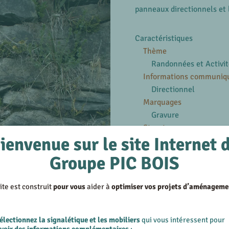
panneaux directionnels et 
Caractéristiques
Thème
Randonnées et Activit
Informations communiq
Directionnel
Marquages
Gravure
Structures
ienvenue sur le site Internet 
Compact
Groupe PIC BOIS
En savoir plus
Voir les produits similair
ite est construit
pour vous
aider à
optimiser vos projets d’aménageme
Voir les réalisations su
 - 38
électionnez la signalétique et les mobiliers
qui vous intéressent pour