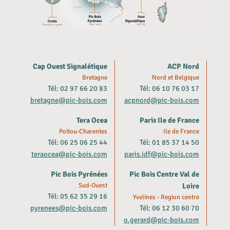
Cap Ouest Signalétique
ACP Nord
Bretagne
Nord et Belgique
Tél: 02 97 66 20 83
Tél: 06 10 76 03 17
bretagne@pic-bois.com
acpnord@pic-bois.com
Tera Ocea
Paris Ile de France
Poitou-Charentes
Ile de France
Tél: 06 25 06 25 44
Tél: 01 85 37 14 50
teraocea@pic-bois.com
paris.idf@pic-bois.com
Pic Bois Pyrénées
Pic Bois Centre Val de
Sud-Ouest
Loire
Tél: 05 62 35 29 16
Yvelines - Region centre
pyrenees@pic-bois.com
Tél: 06 12 30 60 70
o.gerard@pic-bois.com