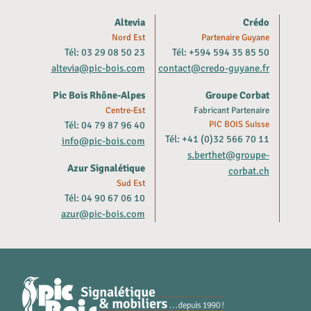
Altevia
Crédo
Nord Est
Partenaire Guyane
Tél: 03 29 08 50 23
Tél: +594 594 35 85 50
altevia@pic-bois.com
contact@credo-guyane.fr
Pic Bois Rhône-Alpes
Groupe Corbat
Centre-Est
Fabricant Partenaire
Tél: 04 79 87 96 40
PIC BOIS Suisse
Tél: +41 (0)32 566 70 11
info@pic-bois.com
s.berthet@groupe-
Azur Signalétique
corbat.ch
Sud Est
Tél: 04 90 67 06 10
azur@pic-bois.com