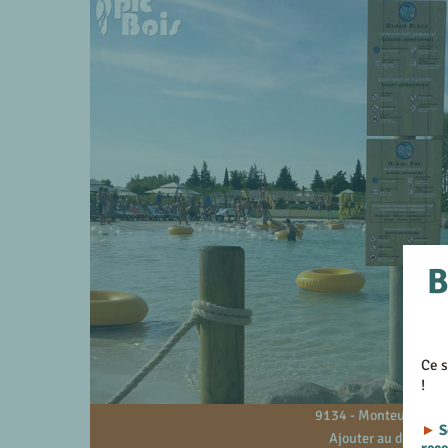
B
Ce s
!
9134 - Monteux - 84
►
S
Ajouter au devis
rec