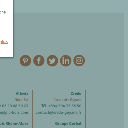
rche
plus
Altevia
Crédo
Nord Est
Partenaire Guyane
l: 03 29 08 50 23
Tél: +594 594 35 85 50
ia@pic-bois.com
contact@credo-guyane.fr
ois Rhône-Alpes
Groupe Corbat