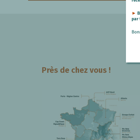
►
B
par
Bon
Près de chez vous !