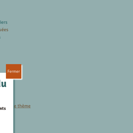
iers
uées
s
Fermer
du
es
r le même thème
nts