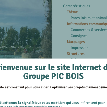
Caractéristiques
Thème
Parcs loisirs et animal
Informations communiq
Commerces & service
Consignes
Marquages
Impression
Structures
Bois
ienvenue sur le site Internet 
En savoir plus
Groupe PIC BOIS
Voir les produits similair
Voir les réalisations su
ite est construit
pour vous
aider à
optimiser vos projets d’aménageme
électionnez la signalétique et les mobiliers
qui vous intéressent pour
evoir des informations complémentaires
;