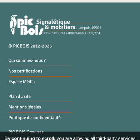
© PICBOIS 2012-2026
Qui sommes-nous ?
Nos certifications
Espace Média
Plan du site
Mentions légales
Politique de confidentialité
PIC BOIS Gravures
By continuing to scroll,
you are allowing all third-party services
ZI la Bruyère, 01300 BREGNIER CORDON