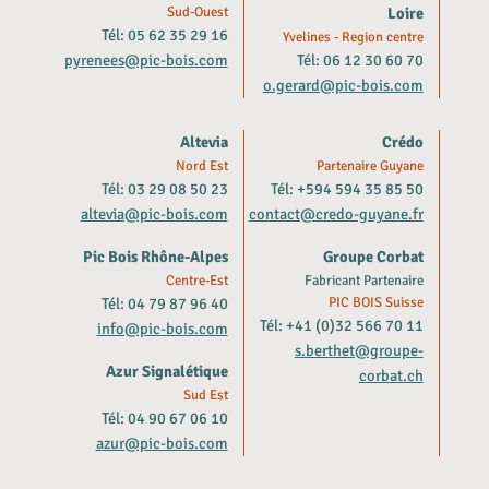
Sud-Ouest
Loire
Tél: 05 62 35 29 16
Yvelines - Region centre
pyrenees@pic-bois.com
Tél: 06 12 30 60 70
o.gerard@pic-bois.com
Altevia
Crédo
Nord Est
Partenaire Guyane
Tél: 03 29 08 50 23
Tél: +594 594 35 85 50
altevia@pic-bois.com
contact@credo-guyane.fr
Pic Bois Rhône-Alpes
Groupe Corbat
Centre-Est
Fabricant Partenaire
Tél: 04 79 87 96 40
PIC BOIS Suisse
Tél: +41 (0)32 566 70 11
info@pic-bois.com
s.berthet@groupe-
Azur Signalétique
corbat.ch
Sud Est
Tél: 04 90 67 06 10
azur@pic-bois.com