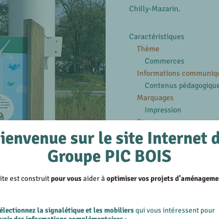
Chilly-Mazarin.
Caractéristiques
Thème
Commerces
Informations communiq
Contenus pédagogiqu
Marquages
Impression
Structures
ienvenue sur le site Internet 
Bois
Groupe PIC BOIS
En savoir plus
Voir les produits similair
ite est construit
pour vous
aider à
optimiser vos projets d’aménageme
Voir les réalisations su
91
électionnez la signalétique et les mobiliers
qui vous intéressent pour