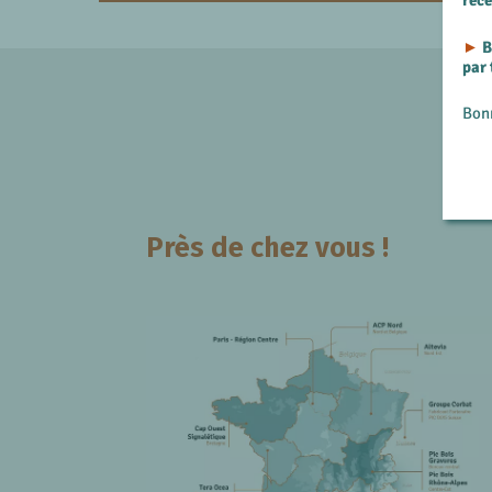
rec
►
B
par
Bon
Près de chez vous !