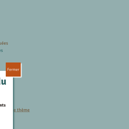
uées
es
Fermer
du
es
nts
r le même thème