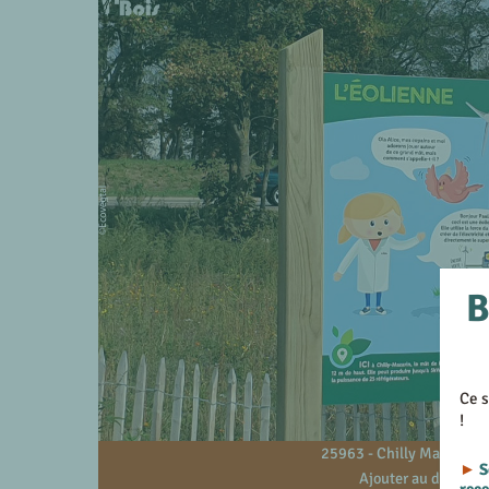
B
Ce s
!
25963 - Chilly Mazarin - 
►
S
Ajouter au devis