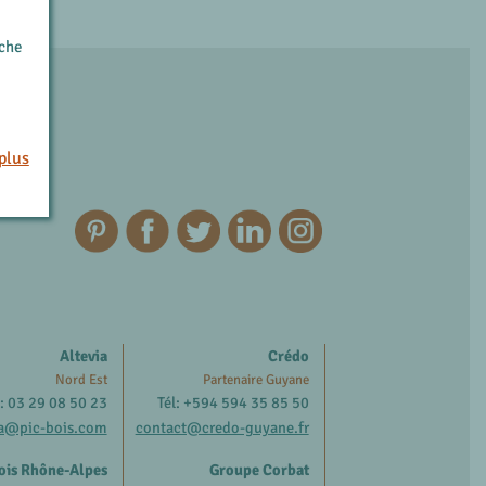
rche
plus
Altevia
Crédo
Nord Est
Partenaire Guyane
l: 03 29 08 50 23
Tél: +594 594 35 85 50
ia@pic-bois.com
contact@credo-guyane.fr
ois Rhône-Alpes
Groupe Corbat