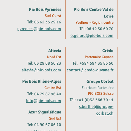
Pic Bois Pyrénées
Pic Bois Centre Val de
Sud-Ouest
Loire
Tél: 05 62 35 29 16
Yvelines - Region centre
pyrenees@pic-bois.com
Tél: 06 12 30 60 70
o.gerard@pic-bois.com
Altevia
Crédo
Nord Est
Partenaire Guyane
Tél: 03 29 08 50 23
Tél: +594 594 35 85 50
altevia@pic-bois.com
contact@credo-guyane.fr
Pic Bois Rhône-Alpes
Groupe Corbat
Centre-Est
Fabricant Partenaire
Tél: 04 79 87 96 40
PIC BOIS Suisse
Tél: +41 (0)32 566 70 11
info@pic-bois.com
s.berthet@groupe-
Azur Signalétique
corbat.ch
Sud Est
Tél: 04 90 67 06 10