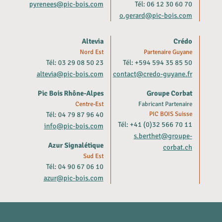
pyrenees@pic-bois.com
Tél: 06 12 30 60 70
o.gerard@pic-bois.com
Altevia
Crédo
Nord Est
Partenaire Guyane
Tél: 03 29 08 50 23
Tél: +594 594 35 85 50
altevia@pic-bois.com
contact@credo-guyane.fr
Pic Bois Rhône-Alpes
Groupe Corbat
Centre-Est
Fabricant Partenaire
Tél: 04 79 87 96 40
PIC BOIS Suisse
Tél: +41 (0)32 566 70 11
info@pic-bois.com
s.berthet@groupe-
Azur Signalétique
corbat.ch
Sud Est
Tél: 04 90 67 06 10
azur@pic-bois.com