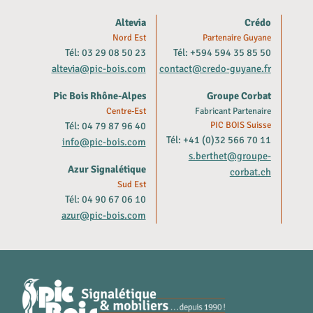
Altevia
Crédo
Nord Est
Partenaire Guyane
Tél: 03 29 08 50 23
Tél: +594 594 35 85 50
altevia@pic-bois.com
contact@credo-guyane.fr
Pic Bois Rhône-Alpes
Groupe Corbat
Centre-Est
Fabricant Partenaire
Tél: 04 79 87 96 40
PIC BOIS Suisse
Tél: +41 (0)32 566 70 11
info@pic-bois.com
s.berthet@groupe-
Azur Signalétique
corbat.ch
Sud Est
Tél: 04 90 67 06 10
azur@pic-bois.com