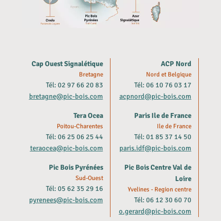
Cap Ouest Signalétique
ACP Nord
Bretagne
Nord et Belgique
Tél: 02 97 66 20 83
Tél: 06 10 76 03 17
bretagne@pic-bois.com
acpnord@pic-bois.com
Tera Ocea
Paris Ile de France
Poitou-Charentes
Ile de France
Tél: 06 25 06 25 44
Tél: 01 85 37 14 50
teraocea@pic-bois.com
paris.idf@pic-bois.com
Pic Bois Pyrénées
Pic Bois Centre Val de
Sud-Ouest
Loire
Tél: 05 62 35 29 16
Yvelines - Region centre
pyrenees@pic-bois.com
Tél: 06 12 30 60 70
o.gerard@pic-bois.com