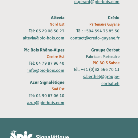
o.gerard@pic-bois.com
Altevia
Crédo
Nord Est
Partenaire Guyane
Tél: 03 29 08 50 23
Tél: +594 594 35 85 50
altevia@pic-bois.com
contact@credo-guyane.fr
Pic Bois Rhône-Alpes
Groupe Corbat
Centre-Est
Fabricant Partenaire
Tél: 04 79 87 96 40
PIC BOIS Suisse
Tél: +41 (0)32 566 70 11
info@pic-bois.com
s.berthet@groupe-
Azur Signalétique
corbat.ch
Sud Est
Tél: 04 90 67 06 10
azur@pic-bois.com