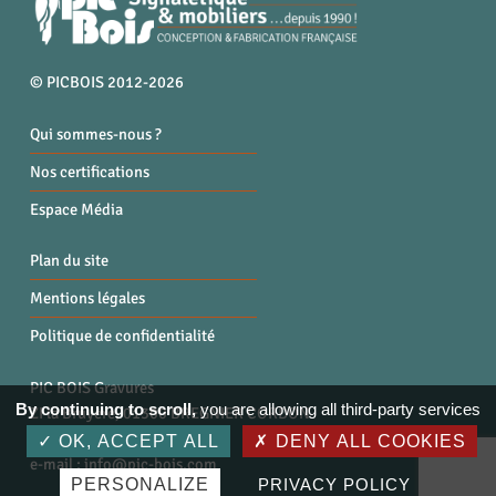
© PICBOIS 2012-2026
Qui sommes-nous ?
Nos certifications
Espace Média
Plan du site
Mentions légales
Politique de confidentialité
PIC BOIS Gravures
By continuing to scroll,
you are allowing all third-party services
ZI la Bruyère, 01300 BREGNIER CORDON
Tél. : 04 79 87 96 40
OK, ACCEPT ALL
DENY ALL COOKIES
e-mail :
info@pic-bois.com
PERSONALIZE
PRIVACY POLICY