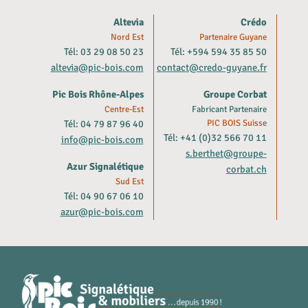
Altevia
Crédo
Nord Est
Partenaire Guyane
Tél: 03 29 08 50 23
Tél: +594 594 35 85 50
altevia@pic-bois.com
contact@credo-guyane.fr
Pic Bois Rhône-Alpes
Groupe Corbat
Centre-Est
Fabricant Partenaire
Tél: 04 79 87 96 40
PIC BOIS Suisse
Tél: +41 (0)32 566 70 11
info@pic-bois.com
s.berthet@groupe-
Azur Signalétique
corbat.ch
Sud Est
Tél: 04 90 67 06 10
azur@pic-bois.com