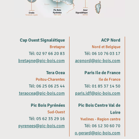
Cap Ouest Signalétique
ACP Nord
Bretagne
Nord et Belgique
Tél: 02 97 66 20 83
Tél: 06 10 76 03 17
bretagne@pic-bois.com
acpnord@pic-bois.com
Tera Ocea
Paris Ile de France
Poitou-Charentes
Ile de France
Tél: 06 25 06 25 44
Tél: 01 85 37 14 50
teraocea@pic-bois.com
paris.idf@pic-bois.com
Pic Bois Pyrénées
Pic Bois Centre Val de
Sud-Ouest
Loire
Tél: 05 62 35 29 16
Yvelines - Region centre
pyrenees@pic-bois.com
Tél: 06 12 30 60 70
o.gerard@pic-bois.com