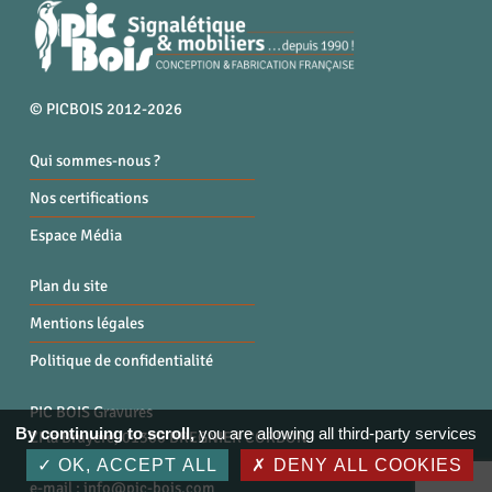
© PICBOIS 2012-2026
Qui sommes-nous ?
Nos certifications
Espace Média
Plan du site
Mentions légales
Politique de confidentialité
PIC BOIS Gravures
By continuing to scroll,
you are allowing all third-party services
ZI la Bruyère, 01300 BREGNIER CORDON
Tél. : 04 79 87 96 40
OK, ACCEPT ALL
DENY ALL COOKIES
e-mail :
info@pic-bois.com