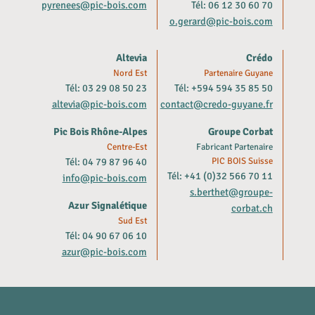
pyrenees@pic-bois.com
Tél: 06 12 30 60 70
o.gerard@pic-bois.com
Altevia
Crédo
Nord Est
Partenaire Guyane
Tél: 03 29 08 50 23
Tél: +594 594 35 85 50
altevia@pic-bois.com
contact@credo-guyane.fr
Pic Bois Rhône-Alpes
Groupe Corbat
Centre-Est
Fabricant Partenaire
Tél: 04 79 87 96 40
PIC BOIS Suisse
Tél: +41 (0)32 566 70 11
info@pic-bois.com
s.berthet@groupe-
Azur Signalétique
corbat.ch
Sud Est
Tél: 04 90 67 06 10
azur@pic-bois.com