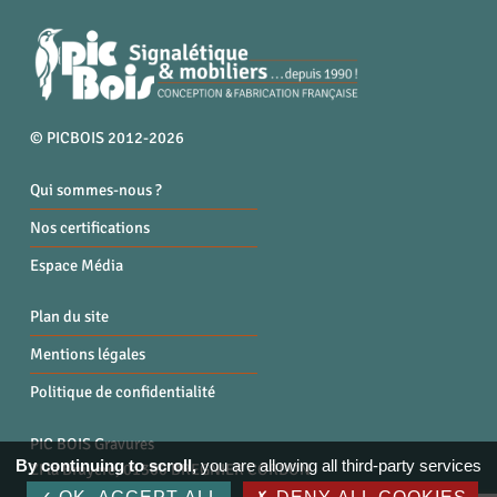
© PICBOIS 2012-2026
Qui sommes-nous ?
Nos certifications
Espace Média
Plan du site
Mentions légales
Politique de confidentialité
PIC BOIS Gravures
By continuing to scroll,
you are allowing all third-party services
ZI la Bruyère, 01300 BREGNIER CORDON
Tél. : 04 79 87 96 40