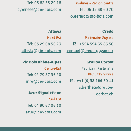
Tél: 05 62 35 29 16
Yvelines - Region centre
pyrenees@pic-bois.com
Tél: 06 12 30 60 70
o.gerard@pic-bois.com
Altevia
Crédo
Nord Est
Partenaire Guyane
Tél: 03 29 08 50 23
Tél: +594 594 35 85 50
altevia@pic-bois.com
contact@credo-guyane.fr
Pic Bois Rhône-Alpes
Groupe Corbat
Centre-Est
Fabricant Partenaire
Tél: 04 79 87 96 40
PIC BOIS Suisse
Tél: +41 (0)32 566 70 11
info@pic-bois.com
s.berthet@groupe-
Azur Signalétique
corbat.ch
Sud Est
Tél: 04 90 67 06 10
azur@pic-bois.com