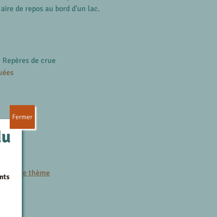
ire de repos au bord d'un lac.
& Repères de crue
uées
Fermer
du
es
r le même thème
nts