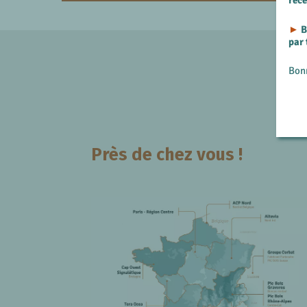
rec
►
B
par
Bon
Près de chez vous !