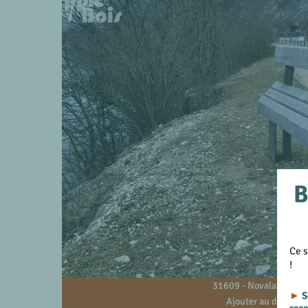
B
Ce s
!
31609 - Novalaise - 73
►
S
Ajouter au devis