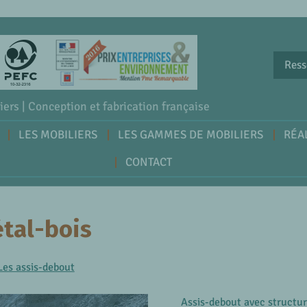
Ress
iers | Conception et fabrication française
LES MOBILIERS
LES GAMMES DE MOBILIERS
RÉA
CONTACT
tal-bois
Les assis-debout
Assis-debout avec structur