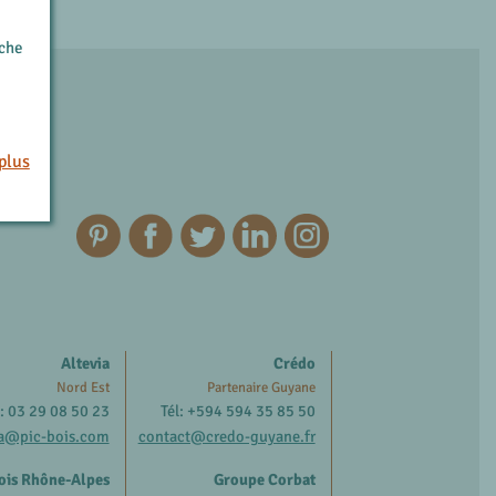
rche
plus
Altevia
Crédo
Nord Est
Partenaire Guyane
l: 03 29 08 50 23
Tél: +594 594 35 85 50
ia@pic-bois.com
contact@credo-guyane.fr
ois Rhône-Alpes
Groupe Corbat