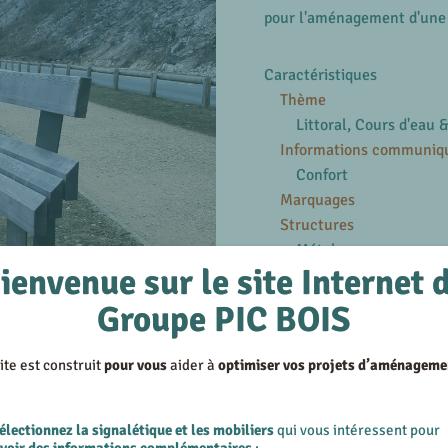
pour l'aménagement d'une a
Caractéristiques
Thème
Littoral, Cours d'eau 
Informations communiq
Confort
Marquages
Structures
Métal
ienvenue sur le site Internet 
En savoir plus
Groupe PIC BOIS
Voir les produits similair
Voir les réalisations su
ite est construit
pour vous
aider à
optimiser vos projets d’aménageme
électionnez la signalétique et les mobiliers
qui vous intéressent pour