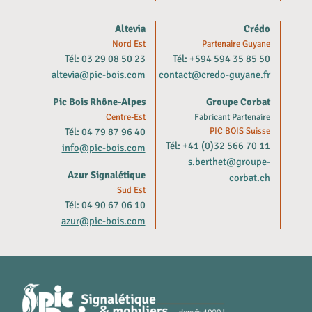
Altevia
Crédo
Nord Est
Partenaire Guyane
Tél: 03 29 08 50 23
Tél: +594 594 35 85 50
altevia@pic-bois.com
contact@credo-guyane.fr
Pic Bois Rhône-Alpes
Groupe Corbat
Centre-Est
Fabricant Partenaire
Tél: 04 79 87 96 40
PIC BOIS Suisse
Tél: +41 (0)32 566 70 11
info@pic-bois.com
s.berthet@groupe-
Azur Signalétique
corbat.ch
Sud Est
Tél: 04 90 67 06 10
azur@pic-bois.com