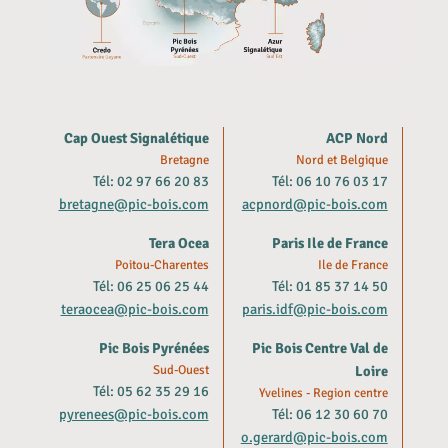
Cap Ouest Signalétique
ACP Nord
Bretagne
Nord et Belgique
Tél: 02 97 66 20 83
Tél: 06 10 76 03 17
bretagne@pic-bois.com
acpnord@pic-bois.com
Tera Ocea
Paris Ile de France
Poitou-Charentes
Ile de France
Tél: 06 25 06 25 44
Tél: 01 85 37 14 50
teraocea@pic-bois.com
paris.idf@pic-bois.com
Pic Bois Pyrénées
Pic Bois Centre Val de
Sud-Ouest
Loire
Tél: 05 62 35 29 16
Yvelines - Region centre
pyrenees@pic-bois.com
Tél: 06 12 30 60 70
o.gerard@pic-bois.com