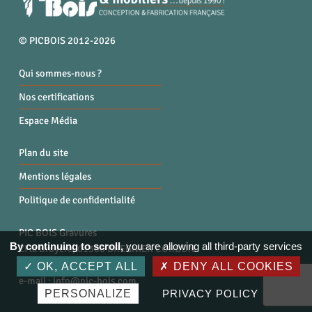
© PICBOIS 2012-2026
Qui sommes-nous ?
Nos certifications
Espace Média
Plan du site
Mentions légales
Politique de confidentialité
PIC BOIS Gravures
By continuing to scroll,
you are allowing all third-party services
ZI la Bruyère, 01300 BREGNIER CORDON
Tél. : 04 79 87 96 40
OK, ACCEPT ALL
DENY ALL COOKIES
e-mail :
info@pic-bois.com
PERSONALIZE
PRIVACY POLICY